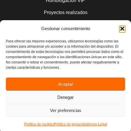
Homologación VIP
Proyectos realizados
Gestionar consentimiento
Conecta
Para ofrecer las mejores experiencias, utilizamos tecnologías como las
cookies para almacenar y/o acceder a la información del dispositivo. El
consentimiento de estas tecnologías nos permitirá procesar datos como el
comportamiento de navegación o las identificaciones únicas en este sitio.
No consentir o retirar el consentimiento, puede afectar negativamente a
ciertas características y funciones.
Aceptar
Política de privacidad
Denegar
Aviso legal
Contacto
Ver preferencias
© 2026 CS Estudio Ingeniería |
Desarrollo web WebElx
Política de cookies
Política de privacidad
Aviso Legal