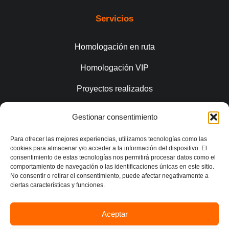
Servicios
Homologación en ruta
Homologación VIP
Proyectos realizados
Gestionar consentimiento
Conecta
Para ofrecer las mejores experiencias, utilizamos tecnologías como las
cookies para almacenar y/o acceder a la información del dispositivo. El
consentimiento de estas tecnologías nos permitirá procesar datos como el
comportamiento de navegación o las identificaciones únicas en este sitio.
No consentir o retirar el consentimiento, puede afectar negativamente a
ciertas características y funciones.
Aceptar