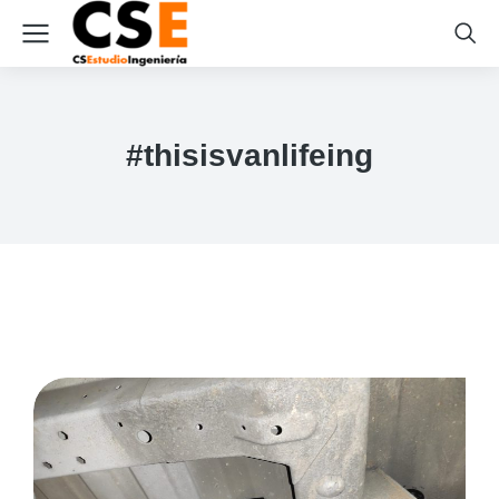
#thisisvanlifeing