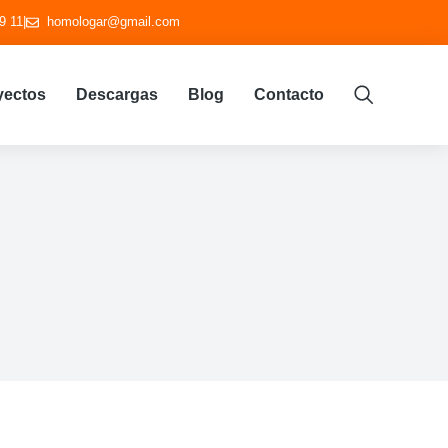
9 11
|
homologar@gmail.com
yectos
Descargas
Blog
Contacto