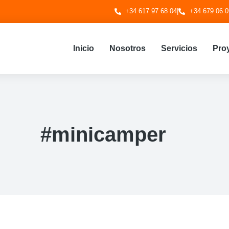
+34 617 97 68 04
|
+34 679 06 0
Inicio
Nosotros
Servicios
Pro
#minicamper