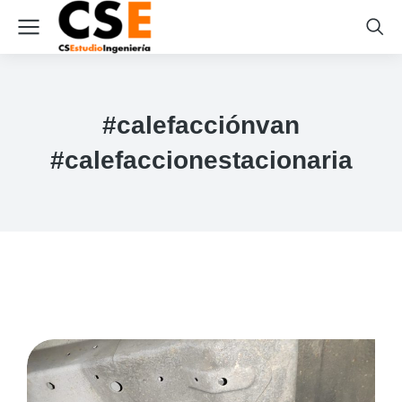
#calefacciónvan
#calefaccionestacionaria