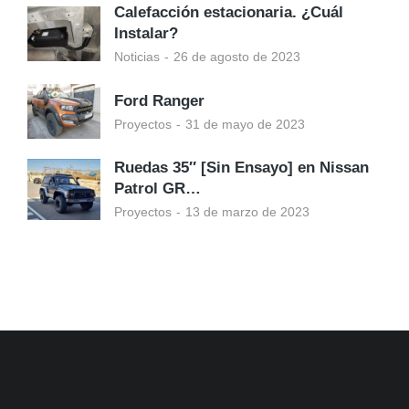
Calefacción estacionaria. ¿Cuál
Instalar?
Noticias
26 de agosto de 2023
Ford Ranger
Proyectos
31 de mayo de 2023
Ruedas 35″ [Sin Ensayo] en Nissan
Patrol GR…
Proyectos
13 de marzo de 2023