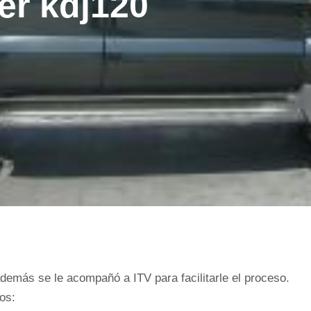
er kdj120
demás se le acompañó a ITV para facilitarle el proceso.
os: