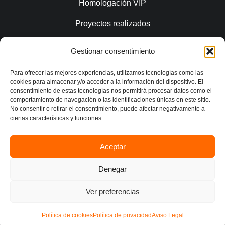
Homologación VIP
Proyectos realizados
Gestionar consentimiento
Conecta
Para ofrecer las mejores experiencias, utilizamos tecnologías como las
cookies para almacenar y/o acceder a la información del dispositivo. El
consentimiento de estas tecnologías nos permitirá procesar datos como el
comportamiento de navegación o las identificaciones únicas en este sitio.
No consentir o retirar el consentimiento, puede afectar negativamente a
ciertas características y funciones.
Aceptar
Política de privacidad
Denegar
Aviso legal
Contacto
Ver preferencias
© 2026 CS Estudio Ingeniería |
Desarrollo web WebElx
Política de cookies
Política de privacidad
Aviso Legal