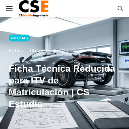
NOTICIAS
By Lidia
19 de mayo de 2026
Ficha Técnica Reducida
para ITV de
Matriculación | CS
Estudio