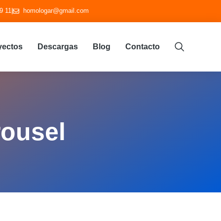
9 11
|
homologar@gmail.com
yectos
Descargas
Blog
Contacto
rousel