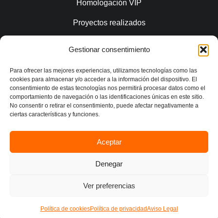
Homologación VIP
Proyectos realizados
Gestionar consentimiento
Conecta
Para ofrecer las mejores experiencias, utilizamos tecnologías como las
cookies para almacenar y/o acceder a la información del dispositivo. El
consentimiento de estas tecnologías nos permitirá procesar datos como el
comportamiento de navegación o las identificaciones únicas en este sitio.
No consentir o retirar el consentimiento, puede afectar negativamente a
ciertas características y funciones.
Aceptar
Política de privacidad
Denegar
Aviso legal
Contacto
Ver preferencias
© 2026 CS Estudio Ingeniería |
Desarrollo web WebElx
Política de cookies
Política de privacidad
Aviso Legal