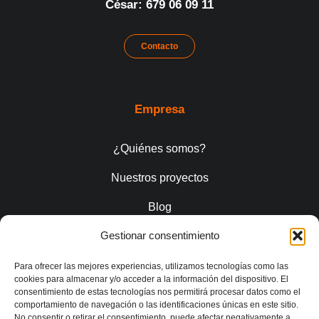
César: 679 06 09 11
Contacto
Empresa
¿Quiénes somos?
Nuestros proyectos
Blog
Gestionar consentimiento
Contacto
Para ofrecer las mejores experiencias, utilizamos tecnologías como las
cookies para almacenar y/o acceder a la información del dispositivo. El
consentimiento de estas tecnologías nos permitirá procesar datos como el
Servicios
comportamiento de navegación o las identificaciones únicas en este sitio.
No consentir o retirar el consentimiento, puede afectar negativamente a