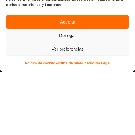
ciertas características y funciones.
Homologación en ruta
Homologación VIP
Aceptar
Proyectos realizados
Denegar
Ver preferencias
Conecta
Política de cookies
Política de privacidad
Aviso Legal
Política de privacidad
Aviso legal
Contacto